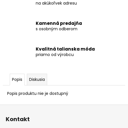
na akúkoľvek adresu
Kamenná predajňa
s osobným odberom
Kvalitná talianska móda
priamo od výrobcu
Popis
Diskusia
Popis produktu nie je dostupný
Z
á
Kontakt
p