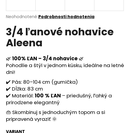
á
j
Priemerné
Neohodnotené
Podrobnosti hodnotenia
s
hodnotenie
3/4 ľanové nohavice
produktu
ť
je
?
Aleena
0,0
z
5
hviezdičiek.
🌿
100% ĽAN – 3/4 nohavice
🌿
Pohodlie a štýl v jednom kúsku, ideálne na letné
HĽADAŤ
dni!
✔️ Pás: 80–104 cm (gumička)
✔️ Dĺžka: 83 cm
O
✔️ Materiál:
100 % ĽAN
– priedušný, ľahký a
d
prirodzene elegantný
p
👜 Skombinuj s jednoduchým topom a si
o
pripravená vyraziť 🌞
r
ú
VARIANT