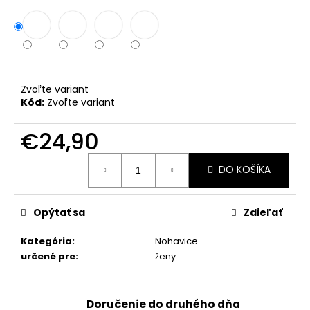
č
a
m
e
VZDUŠNÉ
Zvoľte variant
ŠATY
Kód:
Zvoľte variant
EMMA
€27,90
€24,90
Jednotková
DO KOŠÍKA
cena:
Opýtať sa
Zdieľať
Kategória
:
Nohavice
určené pre
:
ženy
Doručenie do druhého dňa