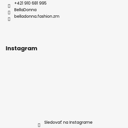
ä
+421 910 681 995
t
BellaDonna
i
belladonna.fashion.zm
e
Instagram
Sledovať na Instagrame