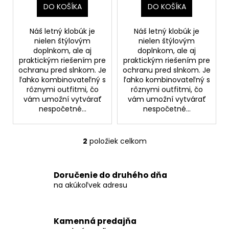
č
t
DO KOŠÍKA
DO KOŠÍKA
a
o
m
v
Náš letný klobúk je
Náš letný klobúk je
e
nielen štýlovým
nielen štýlovým
doplnkom, ale aj
doplnkom, ale aj
praktickým riešením pre
praktickým riešením pre
JEDNOFAREBNÉ
ochranu pred slnkom. Je
ochranu pred slnkom. Je
MIDI
ľahko kombinovateľný s
ľahko kombinovateľný s
ŠATY
rôznymi outfitmi, čo
rôznymi outfitmi, čo
ROCCA
vám umožní vytvárať
vám umožní vytvárať
€25,90
nespočetné...
nespočetné...
2
položiek celkom
O
v
l
Doručenie do druhého dňa
á
na akúkoľvek adresu
d
a
c
Kamenná predajňa
i