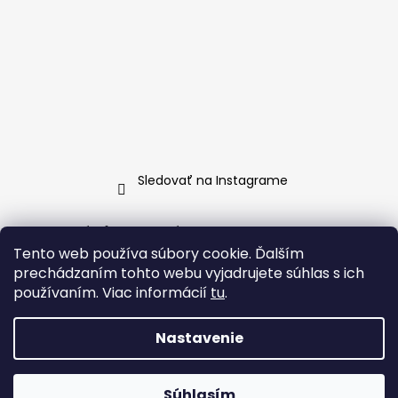
Sledovať na Instagrame
Informácie pre vás
Tento web používa súbory cookie. Ďalším
Ako nakupovať
prechádzaním tohto webu vyjadrujete súhlas s ich
Obchodné podmienky
používaním. Viac informácií
tu
.
Podmienky ochrany osobných údajov
Nastavenie
Vytvoril Shoptet
Súhlasím
Copyright 2026
BellaDonna
. Všetky práva vyhradené.