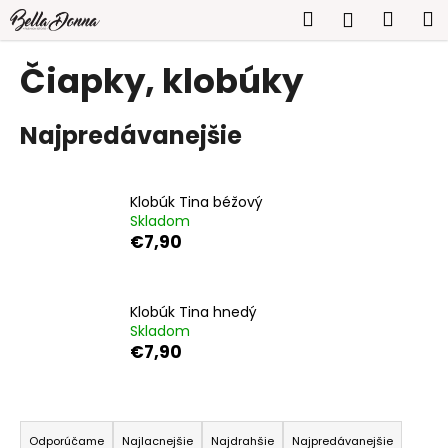
K
Prejsť
Hľadať
Náku
M
Prihlásen
na
o
obsah
Späť
Späť
košík
š
Čiapky, klobúky
í
Č
k
Najpredávanejšie
o
p
o
Klobúk Tina béžový
t
Skladom
r
€7,90
e
b
u
Klobúk Tina hnedý
Skladom
j
€7,90
e
t
R
e
a
n
Odporúčame
Najlacnejšie
Najdrahšie
Najpredávanejšie