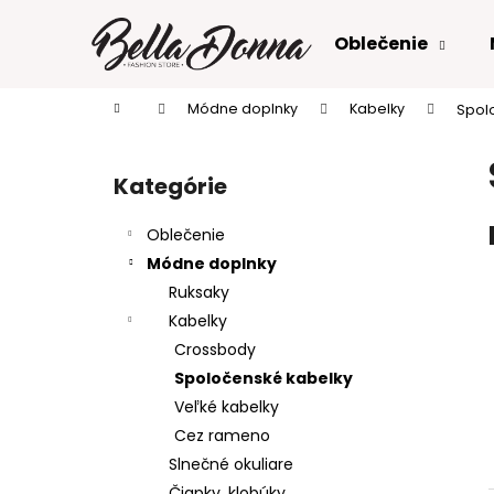
K
Prejsť
na
o
Oblečenie
obsah
Späť
Späť
š
do
do
í
Domov
Módne doplnky
Kabelky
Spol
k
obchodu
obchodu
B
o
Kategórie
Preskočiť
č
kategórie
n
Oblečenie
ý
Módne doplnky
p
Ruksaky
a
Kabelky
n
Crossbody
e
Spoločenské kabelky
l
Veľké kabelky
Cez rameno
Slnečné okuliare
Čiapky, klobúky