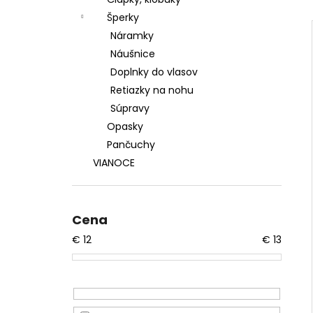
TYLOVÉ MIDI ŠATY CLAUDIA
Šperky
€24,90
Náramky
Náušnice
Doplnky do vlasov
Retiazky na nohu
Súpravy
Opasky
Pančuchy
VIANOCE
Cena
€
12
€
13