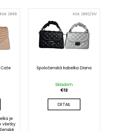
MIDI ŠATY ROCCA
Kód:
2888
Kód:
2882/SIV
 Cate
Spoločenská kabelka Diana
Skladom
€12
DETAIL
elka je
 všetky
očenské