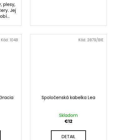
, plesy,
ery. Jej
bí...
Kód:
1048
Kód:
2879/BIE
Gracia
Spoločenská kabelka Lea
Skladom
€12
DETAIL