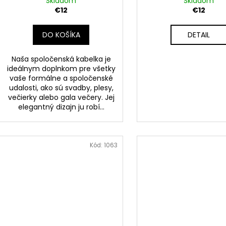
Skladom
Skladom
€12
€12
DO KOŠÍKA
DETAIL
Naša spoločenská kabelka je
ideálnym doplnkom pre všetky
vaše formálne a spoločenské
udalosti, ako sú svadby, plesy,
večierky alebo gala večery. Jej
elegantný dizajn ju robí...
Kód:
1063