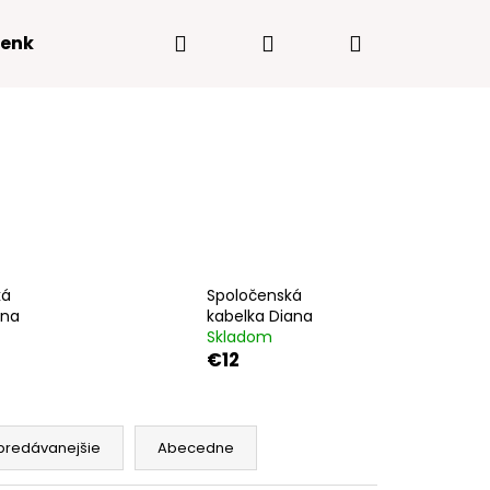
Hľadať
Prihlásenie
Nákupný
enky
Kontakty
košík
ká
Spoločenská
ana
kabelka Diana
Skladom
€12
Nasledujúce
predávanejšie
Abecedne