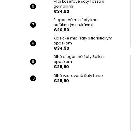
Midi košeľové šaty Tossa s
gombíkmi
€34,90
Elegantné minišaty Ima s
nafúknutými rukávmi
€20,90
Klasické midi šaty s floristickým
opaskom
€34,90
Dlhé elegantné šaty Bella s
opaskom
€29,90
Dlhé vzorované šaty Lurso
€26,90