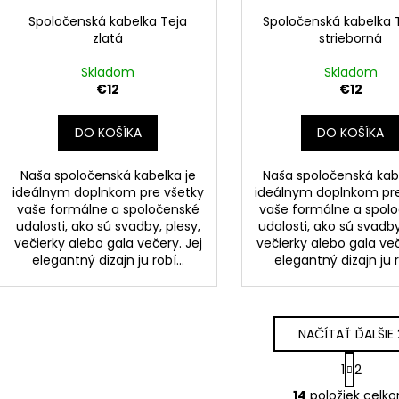
Spoločenská kabelka Teja
Spoločenská kabelka 
zlatá
strieborná
Skladom
Skladom
€12
€12
DO KOŠÍKA
DO KOŠÍKA
Naša spoločenská kabelka je
Naša spoločenská kab
ideálnym doplnkom pre všetky
ideálnym doplnkom pre
vaše formálne a spoločenské
vaše formálne a spol
udalosti, ako sú svadby, plesy,
udalosti, ako sú svadby
večierky alebo gala večery. Jej
večierky alebo gala več
elegantný dizajn ju robí...
elegantný dizajn ju ro
NAČÍTAŤ ĎALŠIE 
S
1
2
t
O
r
14
položiek celk