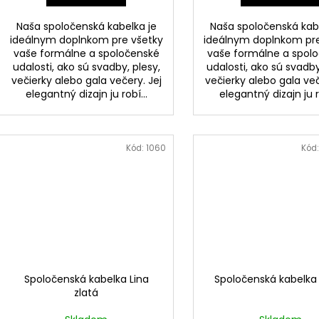
Naša spoločenská kabelka je
Naša spoločenská kab
ideálnym doplnkom pre všetky
ideálnym doplnkom pre
vaše formálne a spoločenské
vaše formálne a spol
udalosti, ako sú svadby, plesy,
udalosti, ako sú svadby
večierky alebo gala večery. Jej
večierky alebo gala več
elegantný dizajn ju robí...
elegantný dizajn ju ro
Kód:
1060
Kód
Spoločenská kabelka Lina
Spoločenská kabelka
zlatá