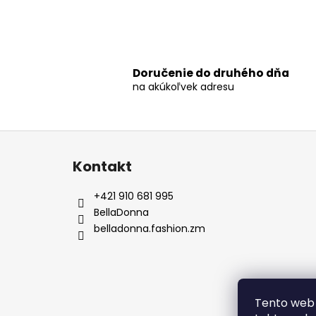
Doručenie do druhého dňa
na akúkoľvek adresu
Z
á
Kontakt
p
ä
+421 910 681 995
t
BellaDonna
i
belladonna.fashion.zm
e
Tento web 