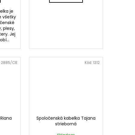
elka je
 všetky
očenské
, plesy,
ery. Jej
bí...
:
2885/CIE
Kód:
1312
 Riana
Spoločenská kabelka Tajana
strieborná