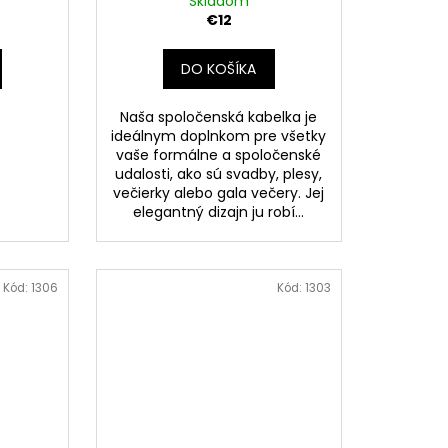
Skladom
€12
DO KOŠÍKA
Naša spoločenská kabelka je
ideálnym doplnkom pre všetky
vaše formálne a spoločenské
udalosti, ako sú svadby, plesy,
večierky alebo gala večery. Jej
elegantný dizajn ju robí...
Kód:
1306
Kód:
1303