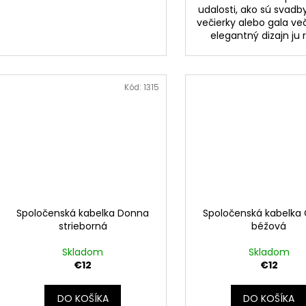
udalosti, ako sú svadby
večierky alebo gala več
elegantný dizajn ju ro
Kód:
1315
Spoločenská kabelka Donna
Spoločenská kabelka 
strieborná
béžová
Skladom
Skladom
€12
€12
DO KOŠÍKA
DO KOŠÍKA