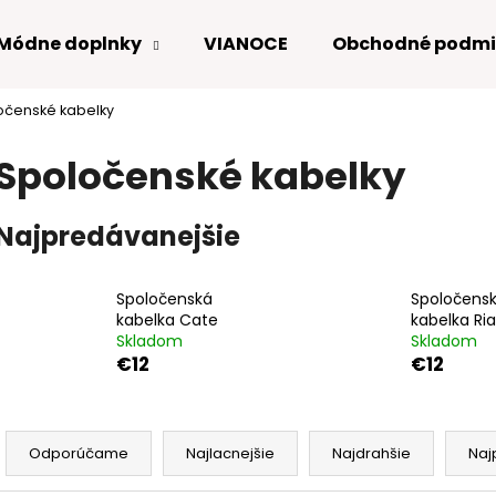
Módne doplnky
VIANOCE
Obchodné podmi
očenské kabelky
Čo potrebujete nájsť?
Spoločenské kabelky
HĽADAŤ
Najpredávanejšie
Odporúčame
Spoločenská
Spoločens
kabelka Cate
kabelka Ri
Skladom
Skladom
€12
€12
R
a
Odporúčame
Najlacnejšie
Najdrahšie
Naj
d