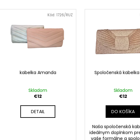
TRBLIETAVÉ KRÁTKE ŠATY LIA S
JEDNOFAREBNÉ 
e
NARIASENÍM
V
€25,90
n
ý
€24,90
Kód:
1726/RUZ
i
p
e
i
p
s
r
p
o
r
d
o
u
d
kabelka Amanda
Spoločenská kabelka
k
u
t
k
Skladom
Skladom
o
t
€12
€12
v
o
DETAIL
DO KOŠÍKA
v
Naša spoločenská kab
ideálnym doplnkom pre
vaše formálne a spol