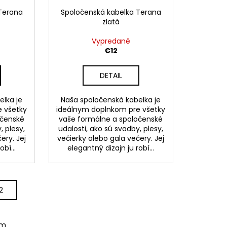
Terana
Spoločenská kabelka Terana
zlatá
Vypredané
€12
DETAIL
elka je
Naša spoločenská kabelka je
 všetky
ideálnym doplnkom pre všetky
očenské
vaše formálne a spoločenské
, plesy,
udalosti, ako sú svadby, plesy,
ery. Jej
večierky alebo gala večery. Jej
bí...
elegantný dizajn ju robí...
2
om