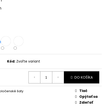
m
AVLON
m
Kód:
Zvoľte variant
DO KOŠÍKA
Tlač
oločenské šaty
Opýtať sa
Zdieľať