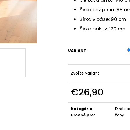
Celková dĺžka: 140 c
TYLOVÉ MIDI ŠATY CLAUDIA
TEPLÝ KABÁTIK 
€24,90
€29,90
Šírka cez prsia: 88 c
Šírka v páse: 90 cm
Šírka bokov: 120 cm
VARIANT
Zvoľte variant
€26,90
Jednotková
cena:
Kategória
:
Dlhé sp
určené pre
:
ženy