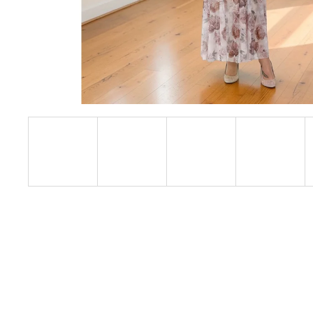
TRBLIETAVÉ KRÁTKE ŠATY LIA S
NARIASENÍM
€24,90