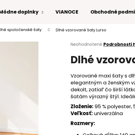
Módne doplnky
VIANOCE
Obchodné podmi
lhé spoločenské šaty
Dlhé vzorované šaty Lurso
Čo potrebujete nájsť?
Priemerné
Neohodnotené
Podrobnosti 
hodnotenie
Dlhé vzorov
produktu
HĽADAŤ
je
0,0
z
Vzorované maxi šaty s dl
5
Odporúčame
elegantným a ženským vzh
hviezdičiek.
dekolt, zatiaľ čo širší l
šatám výrazný štýl. Ideál
Zloženie:
95 % polyester, 
Veľkosť:
univerzálna
Rozmery: