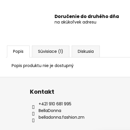
Doručenie do druhého dňa
na akúkoľvek adresu
Popis
Súvisiace (1)
Diskusia
Popis produktu nie je dostupný
Z
á
Kontakt
p
ä
+421 910 681 995
t
BellaDonna
i
belladonna.fashion.zm
e