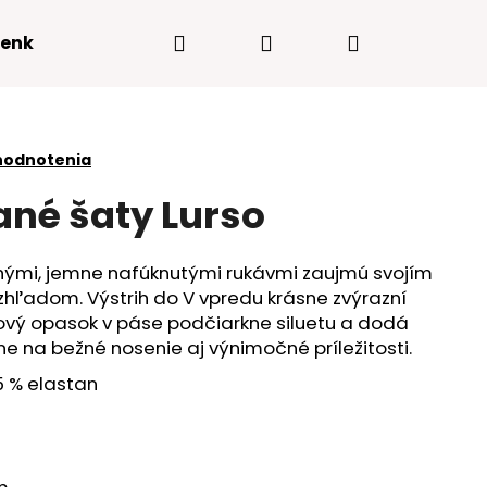
Hľadať
Prihlásenie
Nákupný
enky
Kontakty
košík
hodnotenia
ané šaty Lurso
hými, jemne nafúknutými rukávmi zaujmú svojím
ľadom. Výstrih do V vpredu krásne zvýrazní
átkový opasok v páse podčiarkne siluetu a dodá
ne na bežné nosenie aj výnimočné príležitosti.
5 % elastan
Nasledujúce