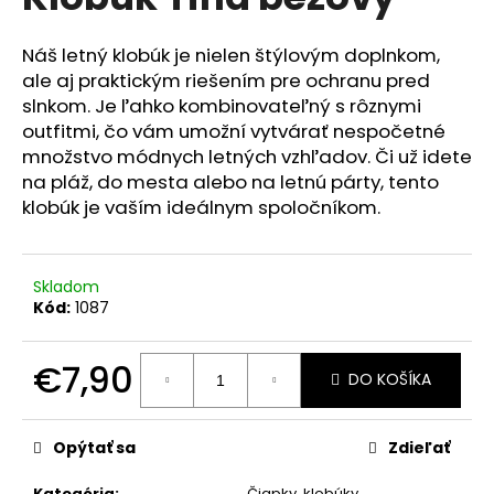
je
á
0,0
z
j
Náš letný klobúk je nielen štýlovým doplnkom,
5
ale aj praktickým riešením pre ochranu pred
s
hviezdičiek.
slnkom. Je ľahko kombinovateľný s rôznymi
ť
outfitmi, čo vám umožní vytvárať nespočetné
?
množstvo módnych letných vzhľadov. Či už idete
na pláž, do mesta alebo na letnú párty, tento
klobúk je vaším ideálnym spoločníkom.
HĽADAŤ
Skladom
Kód:
1087
O
€7,90
d
DO KOŠÍKA
p
Jednotková
o
cena:
r
Opýtať sa
Zdieľať
ú
Kategória
:
Čiapky, klobúky