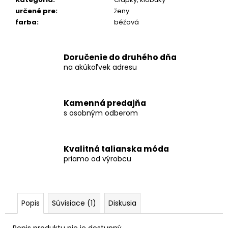
č
a
určené pre
:
ženy
m
farba
:
béžová
e
Doručenie do druhého dňa
NOHAVICE
na akúkoľvek adresu
ROMANA
€18,90
Kamenná predajňa
s osobným odberom
Kvalitná talianska móda
priamo od výrobcu
Popis
Súvisiace (1)
Diskusia
Popis produktu nie je dostupný