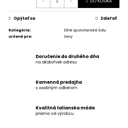
DO KOŠÍKA
cena:
Opýtať sa
Zdieľať
Kategória
:
Dlhé spoločenské šaty
určené pre
:
ženy
Doručenie do druhého dňa
na akúkoľvek adresu
Kamenná predajňa
s osobným odberom
Kvalitná talianska móda
priamo od výrobcu