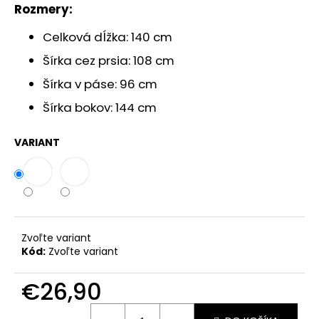
č
Rozmery:
a
m
Celková dĺžka: 140 cm
e
Šírka cez prsia: 108 cm
Šírka v páse: 96 cm
TRBLIETAVÉ
KRÁTKE
Šírka bokov: 144 cm
ŠATY
LIA
S
VARIANT
NARIASENÍM
€24,90
Zvoľte variant
Kód:
Zvoľte variant
€26,90
Jednotková