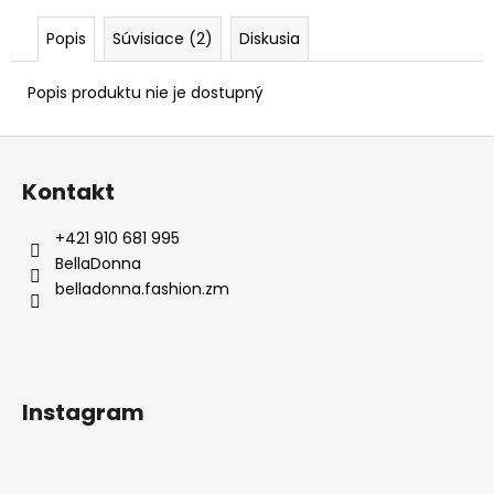
Popis
Súvisiace (2)
Diskusia
Popis produktu nie je dostupný
Z
á
Kontakt
p
ä
+421 910 681 995
t
BellaDonna
i
belladonna.fashion.zm
e
Instagram