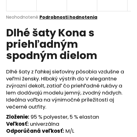
á
j
Priemerné
Neohodnotené
Podrobnosti hodnotenia
s
hodnotenie
Dlhé šaty Kona s
produktu
ť
je
?
priehľadným
0,0
z
spodným dielom
5
hviezdičiek.
Dlhé šaty z ľahkej sieťoviny pôsobia vzdušne a
HĽADAŤ
veľmi žensky. Hlboký výstrih do V elegantne
zvýrazní dekolt, zatiaľ čo priehľadné rukávy a
lem dodávajú modelu jemný, zvodný nádych.
O
Ideálna voľba na výnimočné príležitosti aj
d
večerné outfity.
p
Zloženie:
95 % polyester, 5 % elastan
o
Veľkosť:
univerzálna
r
ú
Odporúčaná veľkosť:
M/L