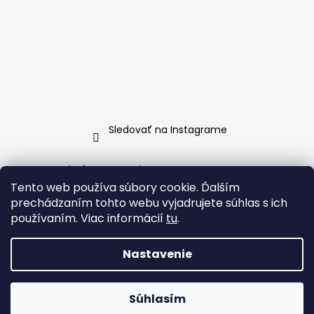
Sledovať na Instagrame
Informácie pre vás
Tento web používa súbory cookie. Ďalším
Ako nakupovať
prechádzaním tohto webu vyjadrujete súhlas s ich
používaním. Viac informácií
tu
.
Obchodné podmienky
Podmienky ochrany osobných údajov
Nastavenie
Vytvoril Shoptet
Súhlasím
Copyright 2026
BellaDonna
. Všetky práva vyhradené.