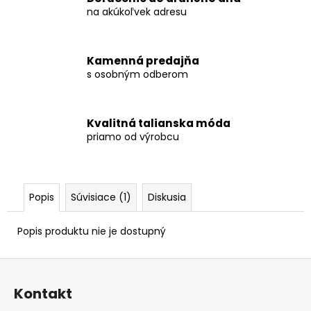
na akúkoľvek adresu
Kamenná predajňa
s osobným odberom
Kvalitná talianska móda
priamo od výrobcu
Popis
Súvisiace (1)
Diskusia
Popis produktu nie je dostupný
Z
á
Kontakt
p