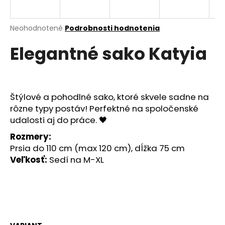
á
j
Priemerné
Neohodnotené
Podrobnosti hodnotenia
s
hodnotenie
Elegantné sako Katyia
produktu
ť
je
?
0,0
z
5
hviezdičiek.
Štýlové a pohodlné sako, ktoré skvele sadne na
rôzne typy postáv! Perfektné na spoločenské
HĽADAŤ
udalosti aj do práce. 🖤
Rozmery:
Prsia do 110 cm (max 120 cm), dĺžka 75 cm
O
Veľkosť:
Sedí na M-XL
d
p
o
r
ú