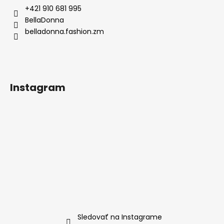
ä
+421 910 681 995
t
BellaDonna
i
belladonna.fashion.zm
e
Instagram
Sledovať na Instagrame