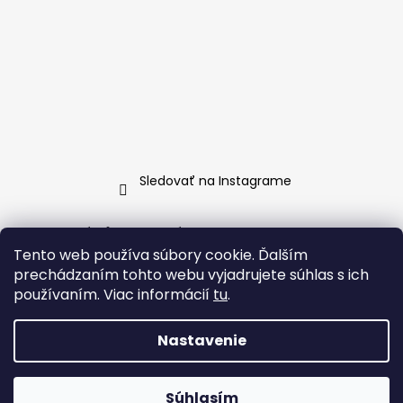
Sledovať na Instagrame
Informácie pre vás
Tento web používa súbory cookie. Ďalším
Ako nakupovať
prechádzaním tohto webu vyjadrujete súhlas s ich
Obchodné podmienky
používaním. Viac informácií
tu
.
Podmienky ochrany osobných údajov
Nastavenie
Vytvoril Shoptet
Súhlasím
Copyright 2026
BellaDonna
. Všetky práva vyhradené.