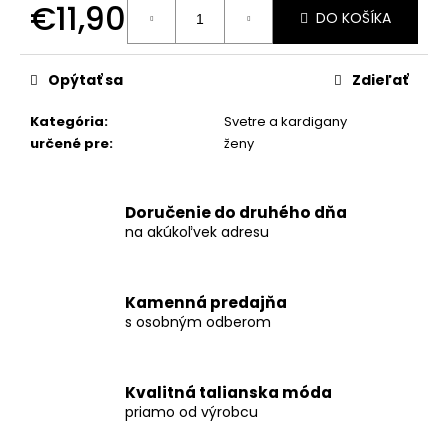
č
€11,90
DO KOŠÍKA
a
Jednotková
m
cena:
e
Opýtať sa
Zdieľať
Kategória
:
Svetre a kardigany
TEPLÝ
KABÁTIK
určené pre
:
ženy
AVLON
€29,90
Doručenie do druhého dňa
na akúkoľvek adresu
Kamenná predajňa
s osobným odberom
Kvalitná talianska móda
priamo od výrobcu