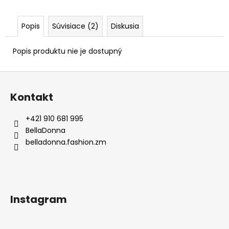
Popis
Súvisiace (2)
Diskusia
Popis produktu nie je dostupný
Z
á
Kontakt
p
ä
+421 910 681 995
t
BellaDonna
i
belladonna.fashion.zm
e
Instagram