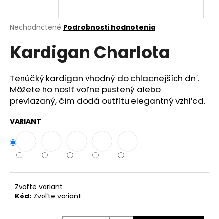
á
j
Priemerné
Neohodnotené
Podrobnosti hodnotenia
s
hodnotenie
Kardigan Charlota
produktu
ť
je
?
0,0
z
Tenúčký kardigan vhodný do chladnejších dní.
5
Môžete ho nosiť voľne pustený alebo
hviezdičiek.
previazaný, čím dodá outfitu elegantný vzhľad.
HĽADAŤ
VARIANT
O
d
p
o
Zvoľte variant
Kód:
Zvoľte variant
r
ú