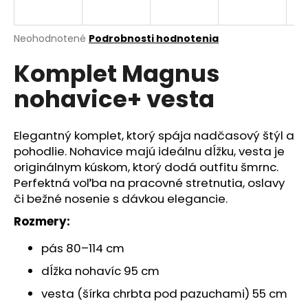
á
j
Priemerné
Neohodnotené
Podrobnosti hodnotenia
s
hodnotenie
Komplet Magnus
produktu
ť
je
?
nohavice+ vesta
0,0
z
5
hviezdičiek.
Elegantný komplet, ktorý spája nadčasový štýl a
pohodlie. Nohavice majú ideálnu dĺžku, vesta je
HĽADAŤ
originálnym kúskom, ktorý dodá outfitu šmrnc.
Perfektná voľba na pracovné stretnutia, oslavy
či bežné nosenie s dávkou elegancie.
O
Rozmery:
d
p
pás 80–114 cm
o
dĺžka nohavíc 95 cm
r
ú
vesta (šírka chrbta pod pazuchami) 55 cm