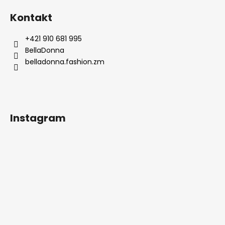
á
Kontakt
p
ä
+421 910 681 995
t
BellaDonna
i
belladonna.fashion.zm
e
Instagram