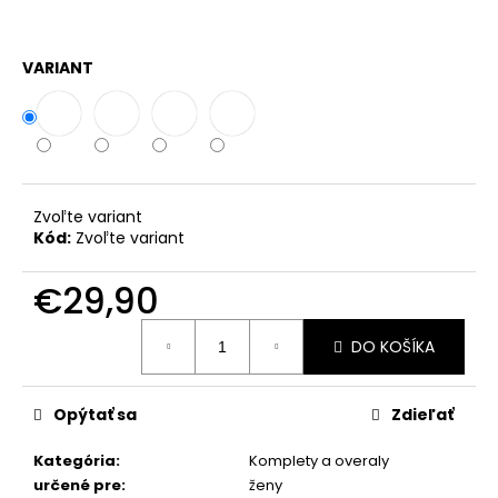
č
a
m
VARIANT
e
DLHÉ
KOŠEĽOVÉ
ŠATY
SALIA
S
Zvoľte variant
GOMBÍKMI
Kód:
Zvoľte variant
€34,90
€29,90
Jednotková
DO KOŠÍKA
cena:
Opýtať sa
Zdieľať
Kategória
:
Komplety a overaly
určené pre
:
ženy