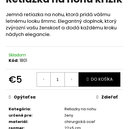
je
á
0,0
z
j
Jemná retiazka na nohu, ktorá pridá vášmu
5
letnému looku šmrnc. Elegantný doplnok, ktorý
s
hviezdičiek.
zvýrazní vašu ženskosť a dodá každému kroku
ť
nádych elegancie.
?
Skladom
Kód:
1801
HĽADAŤ
€5
DO KOŠÍKA
Jednotková
O
cena:
Opýtať sa
Zdieľať
d
p
Kategória
:
Retiazky na nohu
o
určené pre
:
ženy
r
materiál
:
chirurgická oceľ
ú
rozmer
:
22+5 cm