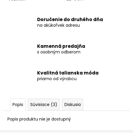
č
a
m
Doručenie do druhého dňa
e
na akúkoľvek adresu
JEDNOFAREBNÉ
MIDI
Kamenná predajňa
ŠATY
s osobným odberom
ROCCA
€25,90
Kvalitná talianska móda
priamo od výrobcu
Popis
Súvisiace (3)
Diskusia
Popis produktu nie je dostupný