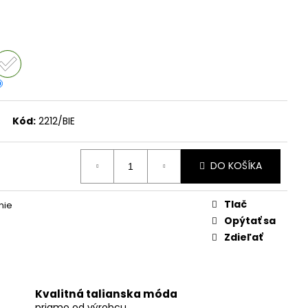
TY CLAUDIA
Kód:
2212/BIE
DO KOŠÍKA
Tlač
nie
Opýtať sa
Zdieľať
Kvalitná talianska móda
priamo od výrobcu