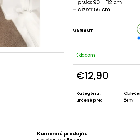
TEPLÝ KABÁTIK AVLON
TYLOVÉ MIDI ŠA
– prsia: 90 – 112 cm
– dĺžka: 56 cm
€29,90
€24,90
VARIANT
Skladom
€12,90
Jednotková
cena:
Kategória
:
Obleče
určené pre
:
ženy
Kamenná predajňa
s osobným odberom