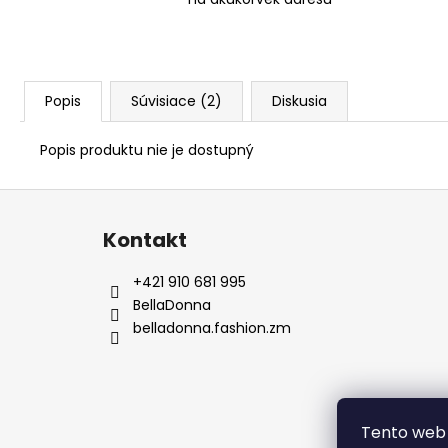
Popis
Súvisiace (2)
Diskusia
Popis produktu nie je dostupný
Z
á
Kontakt
p
ä
+421 910 681 995
t
BellaDonna
i
belladonna.fashion.zm
e
Tento web 