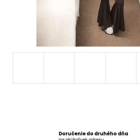
ELEGANTNÝ, TRBLIETAVÝ OVERAL BRITA
€29,90
Doručenie do druhého dňa
na akúkoľvek adresu