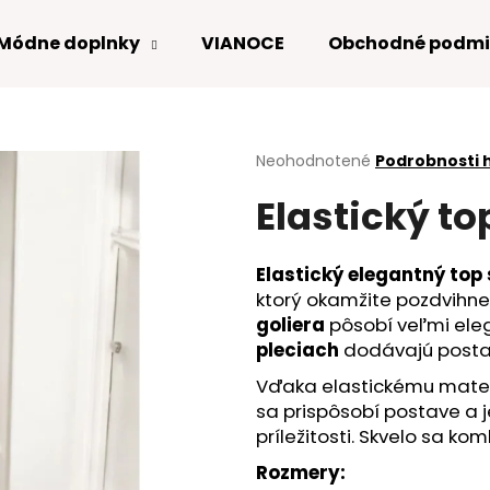
Módne doplnky
VIANOCE
Obchodné podmi
Čo potrebujete nájsť?
Priemerné
Neohodnotené
Podrobnosti 
hodnotenie
Elastický to
produktu
HĽADAŤ
je
0,0
z
Elastický elegantný top
5
Odporúčame
ktorý okamžite pozdvihne 
hviezdičiek.
goliera
pôsobí veľmi eleg
pleciach
dodávajú postav
Vďaka elastickému mater
sa prispôsobí postave a 
príležitosti. Skvelo sa k
Rozmery: