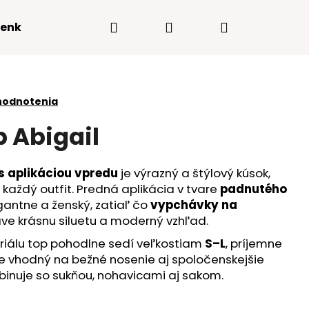
Hľadať
Prihlásenie
Nákupný
enky
Kontakty
košík
hodnotenia
p Abigail
 s aplikáciou vpredu
je výrazný a štýlový kúsok,
každý outfit. Predná aplikácia v tvare
padnutého
antne a ženský, zatiaľ čo
vypchávky na
e krásnu siluetu a moderný vzhľad.
iálu top pohodlne sedí veľkostiam
S–L
, príjemne
je vhodný na bežné nosenie aj spoločenskejšie
Nasledujúce
ombinuje so sukňou, nohavicami aj sakom.