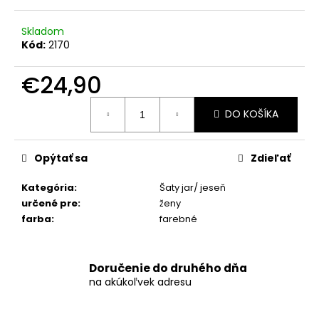
č
a
m
Skladom
Kód:
2170
e
€24,90
MIDI
KOŠEĽOVÉ
Jednotková
DO KOŠÍKA
ŠATY
cena:
TOSSA
S
GOMBÍKMI
Opýtať sa
Zdieľať
€34,90
Kategória
:
Šaty jar/ jeseň
určené pre
:
ženy
farba
:
farebné
Doručenie do druhého dňa
na akúkoľvek adresu