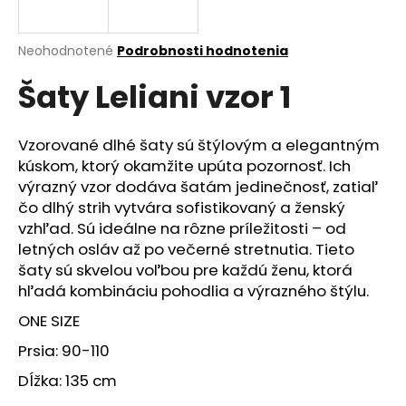
á
j
Priemerné
Neohodnotené
Podrobnosti hodnotenia
s
hodnotenie
Šaty Leliani vzor 1
produktu
ť
je
?
0,0
z
Vzorované dlhé šaty sú štýlovým a elegantným
5
kúskom, ktorý okamžite upúta pozornosť. Ich
hviezdičiek.
výrazný vzor dodáva šatám jedinečnosť, zatiaľ
čo dlhý strih vytvára sofistikovaný a ženský
HĽADAŤ
vzhľad. Sú ideálne na rôzne príležitosti – od
letných osláv až po večerné stretnutia. Tieto
šaty sú skvelou voľbou pre každú ženu, ktorá
O
hľadá kombináciu pohodlia a výrazného štýlu.
d
ONE SIZE
p
o
Prsia: 90-110
r
Dĺžka: 135 cm
ú