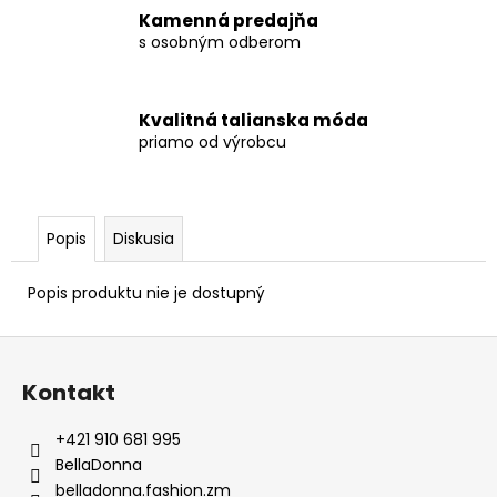
Kamenná predajňa
s osobným odberom
Kvalitná talianska móda
priamo od výrobcu
Popis
Diskusia
Popis produktu nie je dostupný
Z
á
Kontakt
p
ä
+421 910 681 995
t
BellaDonna
i
belladonna.fashion.zm