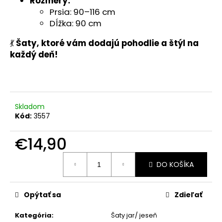
č
Rozmery:
a
Prsia: 90–116 cm
m
Dĺžka: 90 cm
e
💃
Šaty, ktoré vám dodajú pohodlie a štýl na
každý deň!
DLHÉ
KOŠEĽOVÉ
ŠATY
SALIA
S
GOMBÍKMI
Skladom
Kód:
3557
€34,90
€14,90
Jednotková
DO KOŠÍKA
cena:
Opýtať sa
Zdieľať
Kategória
:
Šaty jar/ jeseň