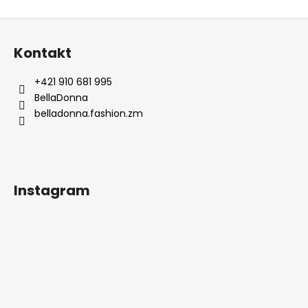
Z
á
Kontakt
p
ä
+421 910 681 995
t
BellaDonna
i
belladonna.fashion.zm
e
Instagram