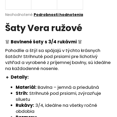
á
j
Priemerné
Neohodnotené
Podrobnosti hodnotenia
s
hodnotenie
Šaty Vera ružové
produktu
ť
je
?
0,0
z
👗
Bavlnené šaty s 3/4 rukávmi
👗
5
hviezdičiek.
Pohodlie a štýl sa spájajú v týchto krásnych
šatách! Strihnuté pod prsiami pre lichotivý
HĽADAŤ
vzhľad a vyrobené z príjemnej bavlny, sú ideálne
na každodenné nosenie.
🔸
Detaily:
O
Materiál:
Bavlna – jemná a priedušná
d
Strih:
Strihnuté pod prsiami, zvýrazňuje
p
siluetu
o
Rukávy:
3/4, ideálne na všetky ročné
r
obdobia
ú