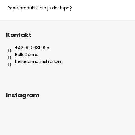
Popis produktu nie je dostupný
Z
á
Kontakt
p
ä
+421 910 681 995
t
BellaDonna
i
belladonna.fashion.zm
e
Instagram