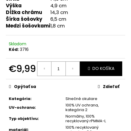
č
Výška
4,9 cm
a
Dĺžka chrámu
14,3 cm
m
Šírka šošovky
6,5 cm
e
Medzi šošovkami
1,8 cm
ELEGANTNÝ,
TRBLIETAVÝ
Skladom
OVERAL
Kód:
3716
BRITA
€29,90
€9,99
DO KOŠÍKA
Jednotková
cena:
Opýtať sa
Zdieľať
Kategória
:
Slnečné okuliare
100% UV ochrana,
UV-ochrana
:
kategória 2
Normálny, 100%
Typ objektívu
:
recyklovaný rPMMA-L
100% recyklovaný
materiál
: