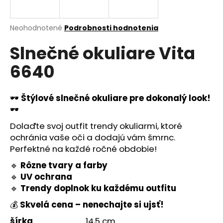
á
j
Priemerné
Neohodnotené
Podrobnosti hodnotenia
s
hodnotenie
Slnečné okuliare Vita
produktu
ť
je
?
6640
0,0
z
5
hviezdičiek.
🕶️
Štýlové slnečné okuliare pre dokonalý look!
🕶️
HĽADAŤ
Dolaďte svoj outfit trendy okuliarmi, ktoré
ochránia vaše oči a dodajú vám šmrnc.
Perfektné na každé ročné obdobie!
O
🔹
Rôzne tvary a farby
d
🔹
UV ochrana
p
🔹
Trendy doplnok ku každému outfitu
o
r
💰
Skvelá cena – nenechajte si ujsť!
ú
šírka
14,5 cm