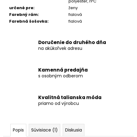
polyester, rPC
určené pre
:
ženy
Farebný rám
:
fialová
Farebná šošovka
:
fialová
Doručenie do druhého dňa
na akúkoľvek adresu
Kamenná predajňa
s osobným odberom
Kvalitná talianska móda
priamo od výrobcu
Popis
Súvisiace (1)
Diskusia