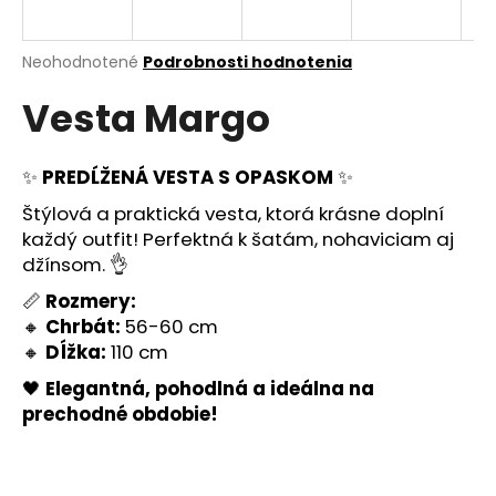
á
j
Priemerné
Neohodnotené
Podrobnosti hodnotenia
s
hodnotenie
Vesta Margo
produktu
ť
je
?
0,0
z
✨
PREDĹŽENÁ VESTA S OPASKOM
✨
5
hviezdičiek.
Štýlová a praktická vesta, ktorá krásne doplní
každý outfit! Perfektná k šatám, nohaviciam aj
HĽADAŤ
džínsom. 👌
📏
Rozmery:
🔸
Chrbát:
56-60 cm
O
🔸
Dĺžka:
110 cm
d
🖤
Elegantná, pohodlná a ideálna na
p
prechodné obdobie!
o
r
ú