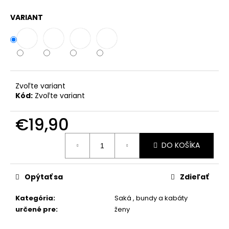
č
a
VARIANT
m
e
NOHAVICE
ROMANA
Zvoľte variant
€18,90
Kód:
Zvoľte variant
€19,90
Jednotková
DO KOŠÍKA
cena:
Opýtať sa
Zdieľať
Kategória
:
Saká , bundy a kabáty
určené pre
:
ženy