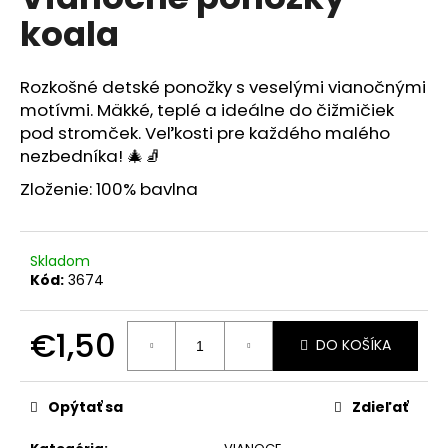
je
á
koala
0,0
z
j
5
s
hviezdičiek.
Rozkošné detské ponožky s veselými vianočnými
ť
motívmi. Mäkké, teplé a ideálne do čižmičiek
?
pod stromček. Veľkosti pre každého malého
nezbedníka! 🎄🧦
Zloženie: 100% bavlna
HĽADAŤ
Skladom
Kód:
3674
O
€1,50
d
DO KOŠÍKA
p
Jednotková
o
cena:
r
Opýtať sa
Zdieľať
ú