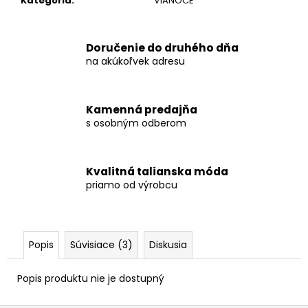
č
Kategória
:
VIANOCE
a
m
e
Doručenie do druhého dňa
na akúkoľvek adresu
TYLOVÉ
MIDI
Kamenná predajňa
ŠATY
CLAUDIA
s osobným odberom
€24,90
Kvalitná talianska móda
priamo od výrobcu
Popis
Súvisiace (3)
Diskusia
Popis produktu nie je dostupný