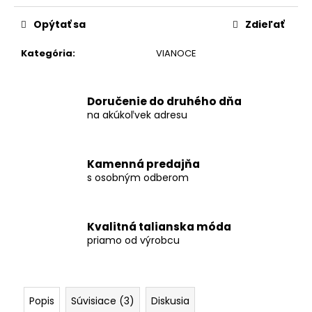
č
cena:
a
Opýtať sa
Zdieľať
m
e
Kategória
:
VIANOCE
MIDI
KOŠEĽOVÉ
Doručenie do druhého dňa
ŠATY
na akúkoľvek adresu
TOSSA
S
GOMBÍKMI
Kamenná predajňa
€34,90
s osobným odberom
Kvalitná talianska móda
priamo od výrobcu
Popis
Súvisiace (3)
Diskusia