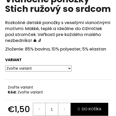
je
á
Stich ružový so srdcom
0,0
z
j
5
s
hviezdičiek.
Rozkošné detské ponožky s veselými vianočnými
ť
motívmi. Mäkké, teplé a ideálne do čižmičiek
?
pod stromček. Veľkosti pre každého malého
nezbedníka! 🎄🧦
Zloženie: 85% bavlna, 10% polyester, 5% elastan
VARIANT
HĽADAŤ
O
Zvoľte variant
d
Kód:
Zvoľte variant
p
o
r
€1,50
DO KOŠÍKA
ú
Jednotková