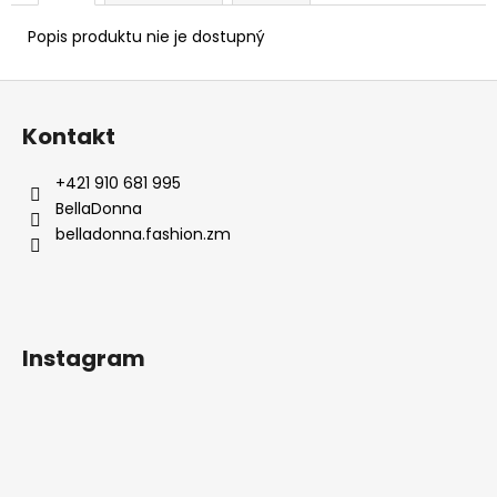
Popis produktu nie je dostupný
Z
á
Kontakt
p
ä
+421 910 681 995
t
BellaDonna
i
belladonna.fashion.zm
e
Instagram