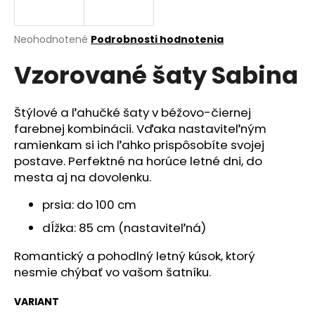
á
j
Priemerné
Neohodnotené
Podrobnosti hodnotenia
s
hodnotenie
Vzorované šaty Sabina
produktu
ť
je
?
0,0
z
Štýlové a ľahučké šaty v béžovo-čiernej
5
farebnej kombinácii. Vďaka nastaviteľným
hviezdičiek.
ramienkam si ich ľahko prispôsobíte svojej
postave. Perfektné na horúce letné dni, do
HĽADAŤ
mesta aj na dovolenku.
prsia: do 100 cm
O
dĺžka: 85 cm (nastaviteľná)
d
p
Romantický a pohodlný letný kúsok, ktorý
o
nesmie chýbať vo vašom šatníku.
r
ú
VARIANT