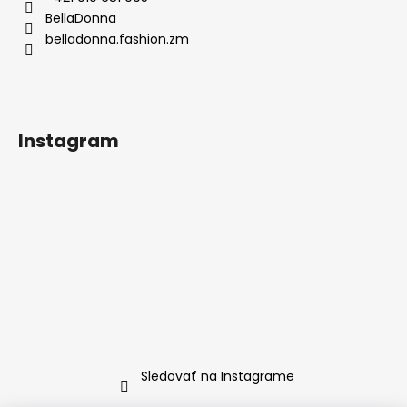
t
BellaDonna
i
belladonna.fashion.zm
e
Instagram
Sledovať na Instagrame