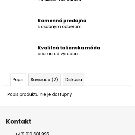
Kamenná predajňa
s osobným odberom
Kvalitná talianska móda
priamo od výrobcu
Popis
Súvisiace (2)
Diskusia
Popis produktu nie je dostupný
Z
á
Kontakt
p
ä
+421 910 681 995