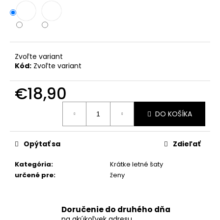
č
a
m
e
Zvoľte variant
DLHÉ
Kód:
Zvoľte variant
ELEGANTNÉ
ŠATY
BELLA
€18,90
S
OPASKOM
Jednotková
DO KOŠÍKA
cena:
€29,90
Opýtať sa
Zdieľať
Kategória
:
Krátke letné šaty
určené pre
:
ženy
Doručenie do druhého dňa
na akúkoľvek adresu