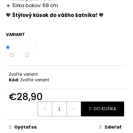
č
🔹 Šírka bokov: 68 cm
a
m
💖
Štýlový kúsok do vášho šatníka!
💖
e
VARIANT
ELEGANTNÝ,
TRBLIETAVÝ
OVERAL
BRITA
€29,90
Zvoľte variant
Kód:
Zvoľte variant
€28,90
Jednotková
DO KOŠÍKA
cena:
Opýtať sa
Zdieľať