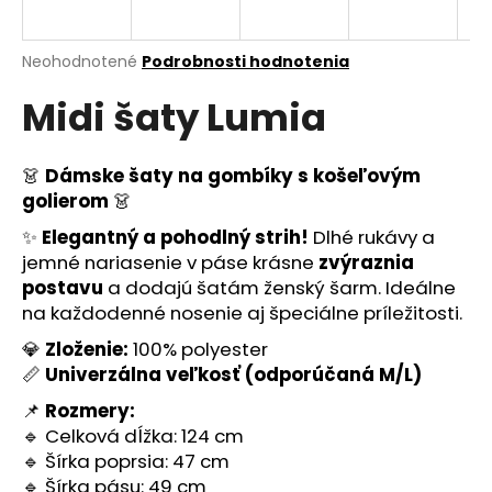
á
j
Priemerné
Neohodnotené
Podrobnosti hodnotenia
s
hodnotenie
Midi šaty Lumia
produktu
ť
je
?
0,0
z
👗
Dámske šaty na gombíky s košeľovým
5
golierom
👗
hviezdičiek.
✨
Elegantný a pohodlný strih!
Dlhé rukávy a
HĽADAŤ
jemné nariasenie v páse krásne
zvýraznia
postavu
a dodajú šatám ženský šarm. Ideálne
na každodenné nosenie aj špeciálne príležitosti.
O
💎
Zloženie:
100% polyester
d
📏
Univerzálna veľkosť (odporúčaná M/L)
p
📌
Rozmery:
o
🔹 Celková dĺžka: 124 cm
r
🔹 Šírka poprsia: 47 cm
ú
🔹 Šírka pásu: 49 cm