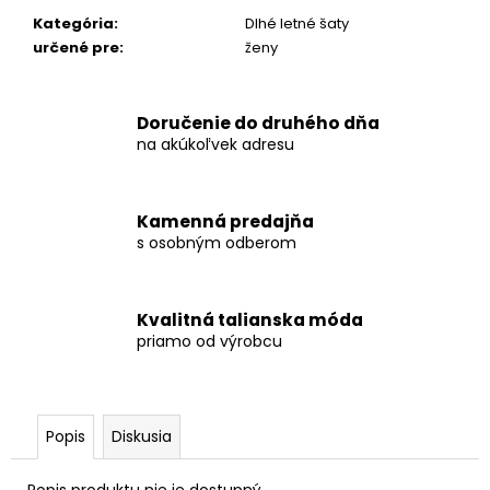
Kategória
:
Dlhé letné šaty
určené pre
:
ženy
Doručenie do druhého dňa
na akúkoľvek adresu
Kamenná predajňa
s osobným odberom
Kvalitná talianska móda
priamo od výrobcu
Popis
Diskusia
Popis produktu nie je dostupný