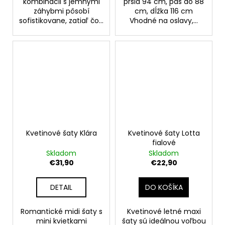
kombinácii s jemnými
prsia 94 cm, pás do 88
záhybmi pôsobí
cm, dĺžka 116 cm
sofistikovane, zatiaľ čo...
Vhodné na oslavy,...
Kvetinové šaty Klára
Kvetinové šaty Lotta
fialové
Skladom
Skladom
€31,90
€22,90
DETAIL
DO KOŠÍKA
Romantické midi šaty s
Kvetinové letné maxi
mini kvietkami
šaty sú ideálnou voľbou