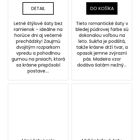
DETAIL
DO KOŠÍKA
Letné štýlové šaty bez
Tieto romantické šaty v
ramienok – ideálne na
bledej púdrovej farbe sú
horúce dni aj večerné
dokonalou voľbou na
prechádzky! Zaujmú
leto. Sukňa je podšitá,
dvojitým rozparkom
takže krásne drží tvar, a
vpredu a pohodlnou
opasok jemne zvýrazní
gumou na prsiach, ktorá
pás. Madeira vzor
sa krásne prispôsobí
dodáva šatám nežný...
postave....