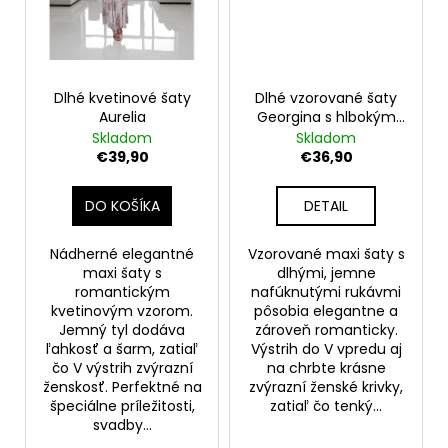
Dlhé kvetinové šaty
Dlhé vzorované šaty
Aurelia
Georgina s hlbokým
výstrihom vzadu
Skladom
Skladom
€39,90
€36,90
DO KOŠÍKA
DETAIL
Nádherné elegantné
Vzorované maxi šaty s
maxi šaty s
dlhými, jemne
romantickým
nafúknutými rukávmi
kvetinovým vzorom.
pôsobia elegantne a
Jemný tyl dodáva
zároveň romanticky.
ľahkosť a šarm, zatiaľ
Výstrih do V vpredu aj
čo V výstrih zvýrazní
na chrbte krásne
ženskosť. Perfektné na
zvýrazní ženské krivky,
špeciálne príležitosti,
zatiaľ čo tenký...
svadby...