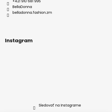
ä
+421 910 681 995
t
BellaDonna
i
belladonna.fashion.zm
e
Instagram
Sledovať na Instagrame