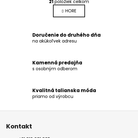
r
21
položiek celkom
v
á
HORE
l
n
k
á
o
d
v
a
Doručenie do druhého dňa
a
c
na akúkoľvek adresu
n
i
i
e
e
p
Kamenná predajňa
r
s osobným odberom
v
k
y
Kvalitná talianska móda
v
priamo od výrobcu
ý
p
Z
i
s
á
Kontakt
u
p