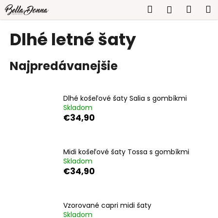
K
Prejsť
Hľadať
Náku
M
Prihlásen
na
o
obsah
Späť
Späť
košík
š
Dlhé letné šaty
í
Č
k
Najpredávanejšie
o
p
o
Dlhé košeľové šaty Salia s gombíkmi
t
Skladom
r
€34,90
e
b
u
Midi košeľové šaty Tossa s gombíkmi
Skladom
j
€34,90
e
t
e
Vzorované capri midi šaty
n
Skladom