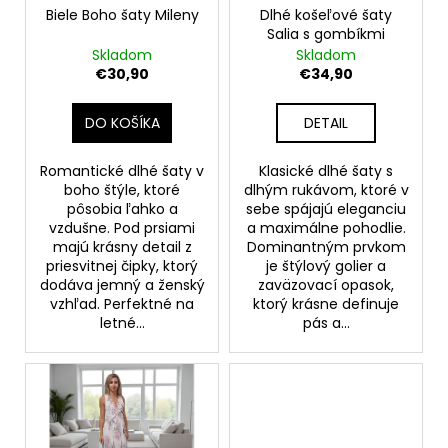
č
o
Biele Boho šaty Mileny
Dlhé košeľové šaty
v
a
Salia s gombíkmi
d
m
Skladom
Skladom
e
u
€30,90
€34,90
k
t
DO KOŠÍKA
DETAIL
ELEGANTNÝ,
TRBLIETAVÝ
o
OVERAL
v
Romantické dlhé šaty v
Klasické dlhé šaty s
BRITA
boho štýle, ktoré
dlhým rukávom, ktoré v
€29,90
pôsobia ľahko a
sebe spájajú eleganciu
vzdušne. Pod prsiami
a maximálne pohodlie.
majú krásny detail z
Dominantným prvkom
priesvitnej čipky, ktorý
je štýlový golier a
dodáva jemný a ženský
zaväzovací opasok,
vzhľad. Perfektné na
ktorý krásne definuje
letné...
pás a...