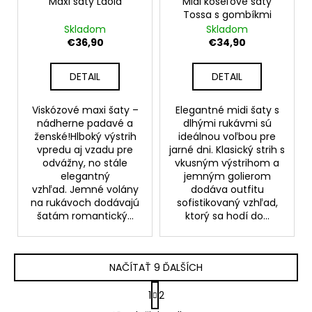
Maxi šaty Laola
Midi košeľové šaty
Tossa s gombíkmi
Skladom
Skladom
€36,90
€34,90
DETAIL
DETAIL
Viskózové maxi šaty –
Elegantné midi šaty s
nádherne padavé a
dlhými rukávmi sú
ženské!Hlboký výstrih
ideálnou voľbou pre
vpredu aj vzadu pre
jarné dni. Klasický strih s
odvážny, no stále
vkusným výstrihom a
elegantný
jemným golierom
vzhľad. Jemné volány
dodáva outfitu
na rukávoch dodávajú
sofistikovaný vzhľad,
šatám romantický...
ktorý sa hodí do...
NAČÍTAŤ 9 ĎALŠÍCH
S
1
2
t
O