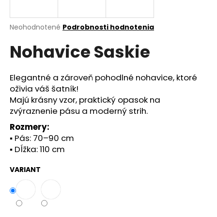
á
j
Priemerné
Neohodnotené
Podrobnosti hodnotenia
s
hodnotenie
Nohavice Saskie
produktu
ť
je
?
0,0
z
Elegantné a zároveň pohodlné nohavice, ktoré
5
oživia váš šatník!
hviezdičiek.
Majú krásny vzor, praktický opasok na
zvýraznenie pásu a moderný strih.
HĽADAŤ
Rozmery:
▪️ Pás: 70–90 cm
▪️ Dĺžka: 110 cm
O
d
VARIANT
p
o
r
ú