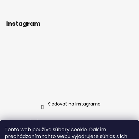
Instagram
Sledovať na Instagrame
Informácie pre vás
Tento web používa súbory cookie. Ďalším
Ako nakupovať
prechádzaním tohto webu vyjadrujete súhlas s ich