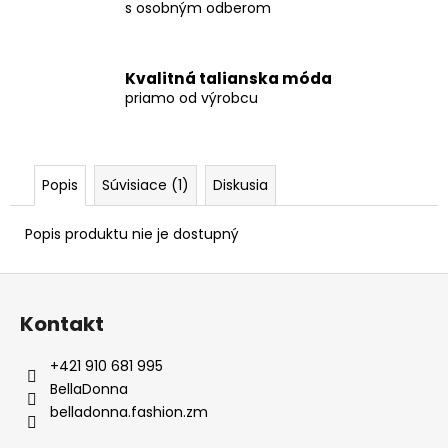
s osobným odberom
Kvalitná talianska móda
priamo od výrobcu
Popis
Súvisiace (1)
Diskusia
Popis produktu nie je dostupný
Z
á
Kontakt
p
ä
+421 910 681 995
t
BellaDonna
i
belladonna.fashion.zm
e