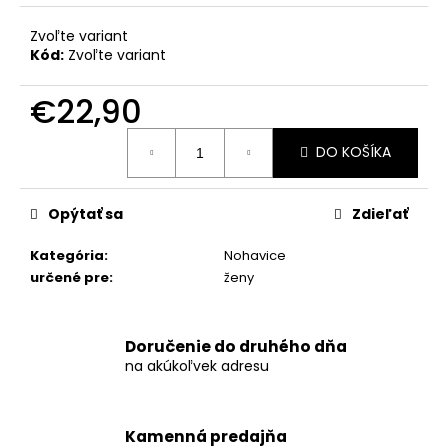
č
a
Zvoľte variant
m
Kód:
Zvoľte variant
e
€22,90
TEPLÝ
Jednotková
KABÁTIK
DO KOŠÍKA
cena:
AVLON
€29,90
Opýtať sa
Zdieľať
Kategória
:
Nohavice
určené pre
:
ženy
Doručenie do druhého dňa
na akúkoľvek adresu
Kamenná predajňa