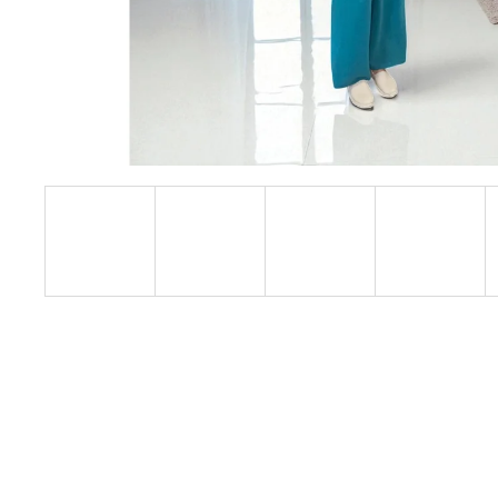
TRBLIETAVÉ KRÁTKE ŠATY LIA S
NARIASENÍM
€24,90