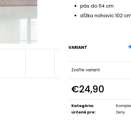
TYLOVÉ MIDI ŠATY CLAUDIA
TEPLÝ KABÁTIK 
pás do 114 cm
€24,90
€29,90
dĺžka nohavíc 102 c
VARIANT
Zvoľte variant
€24,90
Jednotková
cena:
Kategória
:
Komplet
určené pre
:
ženy