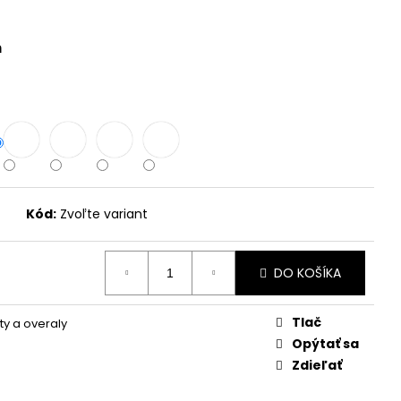
AVLON
m
Kód:
Zvoľte variant
DO KOŠÍKA
Tlač
y a overaly
Opýtať sa
Zdieľať