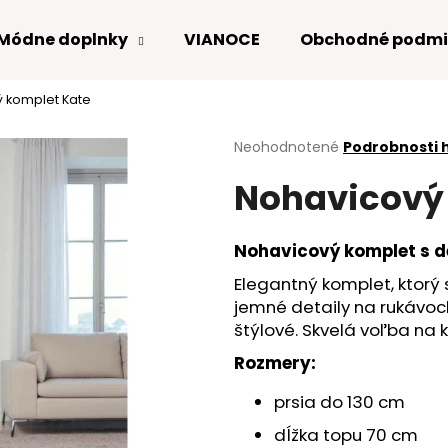
Módne doplnky
VIANOCE
Obchodné podmi
 komplet Kate
Čo potrebujete nájsť?
Priemerné
Neohodnotené
Podrobnosti 
hodnotenie
Nohavicový
produktu
HĽADAŤ
je
0,0
z
Nohavicový komplet s d
5
Odporúčame
hviezdičiek.
Elegantný komplet, ktor
jemné detaily na rukávoch
štýlové. Skvelá voľba na 
Rozmery:
prsia do 130 cm
dĺžka topu 70 cm