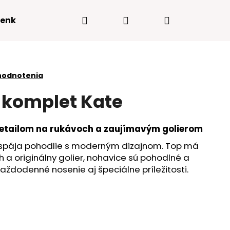
Hľadať
Prihlásenie
Nákupný
enky
Kontakty
košík
hodnotenia
 komplet Kate
etailom na rukávoch a zaujímavým golierom
ý spája pohodlie s moderným dizajnom. Top má
 a originálny golier, nohavice sú pohodlné a
každodenné nosenie aj špeciálne príležitosti.
Nasledujúce