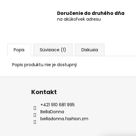
Doručenie do druhého dňa
na akúkoľvek adresu
Popis
Súvisiace (1)
Diskusia
Popis produktu nie je dostupný
Z
á
Kontakt
p
ä
+421 910 681 995
t
BellaDonna
i
belladonna.fashion.zm
e